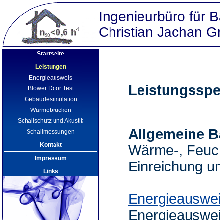
Ingenieurbüro für 
Christian Jachan
Startseite
Leistungen
Energieausweis
Leistungssp
Blower Door Test
Gebäudesimulation
Wärmebrücken
Schallschutz und Akustik
Allgemeine B
Schallmessungen
Kontakt
Wärme-, Feuch
Impressum
Einreichung u
Links
Energieauswe
Energieauswei