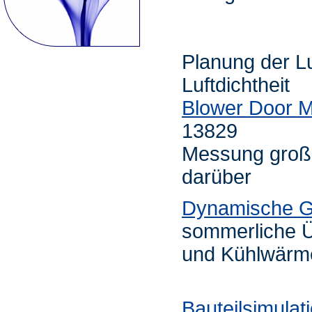
Planung der Lu
Luftdichtheit
Blower Door 
13829
Messung große
darüber
Dynamische G
sommerliche Ü
und Kühlwärme
Bauteilsimulat