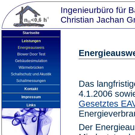
Ingenieurbüro für 
Christian Jachan
Startseite
Leistungen
Energieausweis
Energieausw
Blower Door Test
Gebäudesimulation
Wärmebrücken
Schallschutz und Akustik
Schallmessungen
Das langfristig
Kontakt
4.1.2006 sowi
Impressum
Gesetztes EA
Links
Energieverbr
Der Energieau