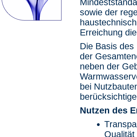
Mindeststanda
sowie der reg
haustechnisch
Erreichung die
Die Basis des
der Gesamtene
neben der Geb
Warmwasserver
bei Nutzbaute
berücksichtig
Nutzen des E
Transpar
Qualitä