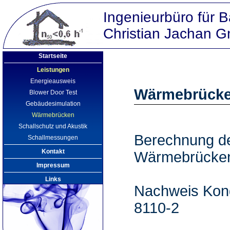
Ingenieurbüro für 
Christian Jachan
Startseite
Leistungen
Energieausweis
Wärmebrück
Blower Door Test
Gebäudesimulation
Wärmebrücken
Schallschutz und Akustik
Berechnung de
Schallmessungen
Kontakt
Wärmebrücken
Impressum
Links
Nachweis Kon
8110-2