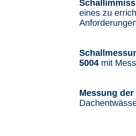
Schallimmiss
eines zu erri
Anforderunge
Schallmessu
5004
mit Mess
Messung der 
Dachentwässer