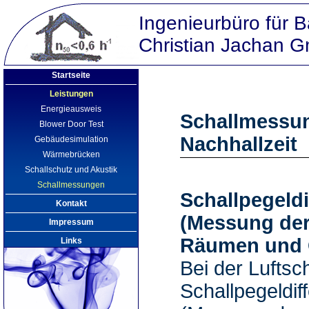
Ingenieurbüro für 
Christian Jachan
Startseite
Leistungen
Energieausweis
Schallmessung
Blower Door Test
Nachhallzeit
Gebäudesimulation
Wärmebrücken
Schallschutz und Akustik
Schallmessungen
Schallpegeld
Kontakt
(Messung de
Impressum
Räumen und
Links
Bei der Luftsc
Schallpegeld