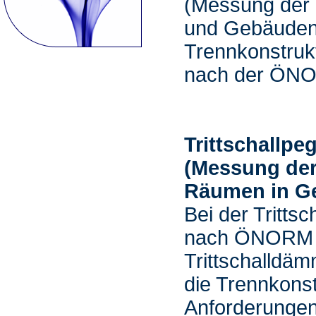
(Messung der
und Gebäuden
Trennkonstrukt
nach der ÖNO
Trittschallp
(Messung de
Räumen in G
Bei der Tritts
nach ÖNORM E
Trittschalldä
die Trennkonst
Anforderunge